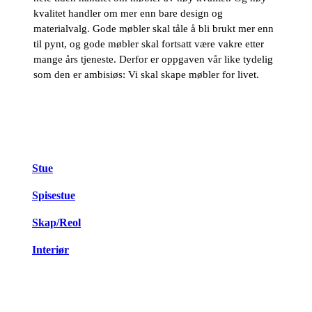
kvalitet handler om mer enn bare design og
materialvalg. Gode møbler skal tåle å bli brukt mer enn
til pynt, og gode møbler skal fortsatt være vakre etter
mange års tjeneste. Derfor er oppgaven vår like tydelig
som den er ambisiøs: Vi skal skape møbler for livet.
Stue
Spisestue
Skap/Reol
Interiør