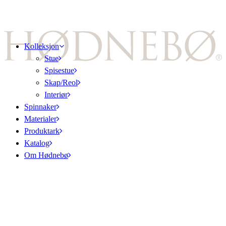
Kolleksjon
Stue
Spisestue
Skap/Reol
Interiør
Spinnaker
Materialer
Produktark
Katalog
Om Hødnebø