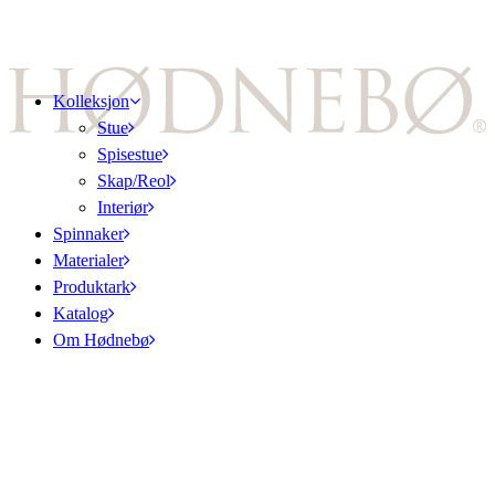
Kolleksjon
Stue
Spisestue
Skap/Reol
Interiør
Spinnaker
Materialer
Produktark
Katalog
Om Hødnebø