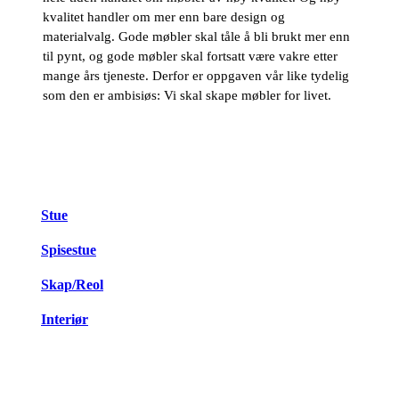
kvalitet handler om mer enn bare design og
materialvalg. Gode møbler skal tåle å bli brukt mer enn
til pynt, og gode møbler skal fortsatt være vakre etter
mange års tjeneste. Derfor er oppgaven vår like tydelig
som den er ambisiøs: Vi skal skape møbler for livet.
Stue
Spisestue
Skap/Reol
Interiør