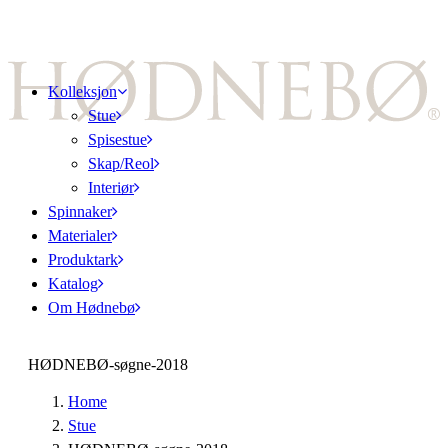
Kolleksjon
Stue
Spisestue
Skap/Reol
Interiør
Spinnaker
Materialer
Produktark
Katalog
Om Hødnebø
HØDNEBØ-søgne-2018
Home
Stue