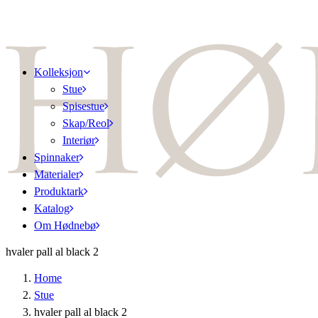
Kolleksjon
Stue
Spisestue
Skap/Reol
Interiør
Spinnaker
Materialer
Produktark
Katalog
Om Hødnebø
hvaler pall al black 2
Home
Stue
hvaler pall al black 2