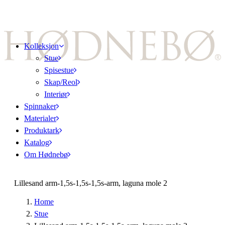
Kolleksjon
Stue
Spisestue
Skap/Reol
Interiør
Spinnaker
Materialer
Produktark
Katalog
Om Hødnebø
Lillesand arm-1,5s-1,5s-1,5s-arm, laguna mole 2
Home
Stue