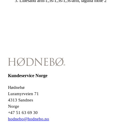
Lillesand arm-1,5s-1,5s-1,5s-arm, laguna mole 2
Kundeservice Norge
Hødnebø
Luramyrveien 71
4313 Sandnes
Norge
+47 51 63 69 30
hodnebo@hodnebo.no